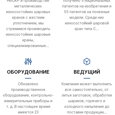
НИОКР и производстве
получено 5 национальных
металлических
патентов на изобретения и
износостойких шаровых
55 патентов на полезные
кранов с жестким
модели. Среди них
уплотнением, мы
износостойкий шаровой
стремимся производить
кран типа С...
износостойкие шаровые
краны,
специализированные...
ОБОРУДОВАНИЕ
ВЕДУЩИЙ
Обновлено
Компания может выполнить
производственное
все самостоятельно, от
оборудование, контрольно-
литья заготовок, обработки
измерительные приборы и
шариков, горячего и
т. д. В настоящее время
холодного напыления до
имеется 23
поставки продукции...