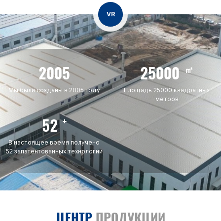
VR
2005
25000
㎡
Мы были созданы в 2005 году
Площадь 25000 квадратных
метров
52
+
В настоящее время получено
52 запатентованных технологии
ЦЕНТР
ПРОДУКЦИИ