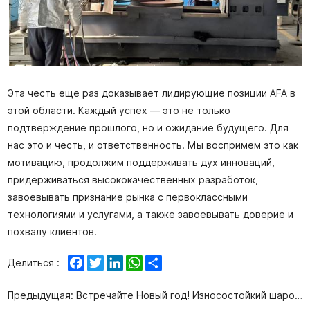
Эта честь еще раз доказывает лидирующие позиции AFA в
этой области. Каждый успех — это не только
подтверждение прошлого, но и ожидание будущего. Для
нас это и честь, и ответственность. Мы воспримем это как
мотивацию, продолжим поддерживать дух инноваций,
придерживаться высококачественных разработок,
завоевывать признание рынка с первоклассными
технологиями и услугами, а также завоевывать доверие и
похвалу клиентов.
Facebook
Twitter
LinkedIn
WhatsApp
Share
Делиться :
Предыдущая:
Встречайте Новый год! Износостойкий шаровой кран типа C выиграл тендер на поставку Baofeng Energy и Hengli Petrochemical