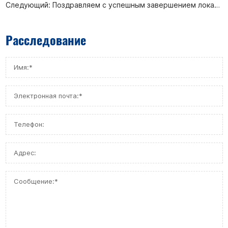
Следующий:
Поздравляем с успешным завершением локализационной приемки износостойкого шарового крана типа С с двойным эксцентриком для установки CHPPO производительностью 300 000 тонн/год компании Sinopec Zhenhai Refining and Chemical Co., Ltd.
Расследование