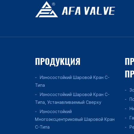
ПРОДУКЦИЯ
ПР
П
Износостойкий Шаровой Кран C-
Типа
З
Износостойкий Шаровой Кран C-
П
Типа, Устанавливаемый Сверху
Н
Износостойкий
Г
Многоэксцентриковый Шаровой Кран
C-Типа
Р