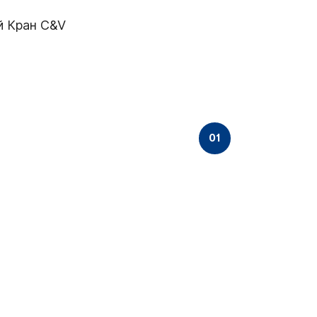
й Кран C&V
01