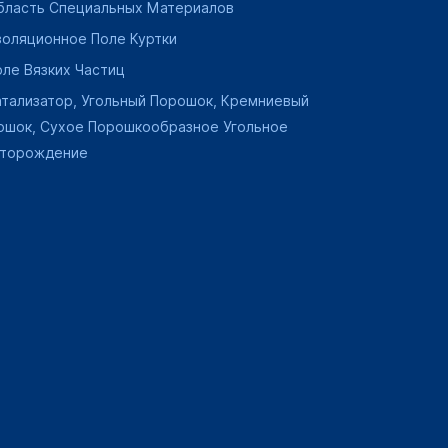
бласть Специальных Материалов
золяционное Поле Куртки
оле Вязких Частиц
атализатор, Угольный Порошок, Кремниевый
ошок, Сухое Порошкообразное Угольное
торождение