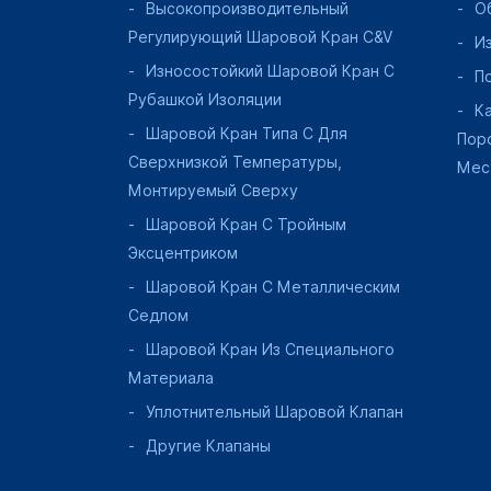
Высокопроизводительный
О
Регулирующий Шаровой Кран C&V
И
Износостойкий Шаровой Кран С
П
Рубашкой Изоляции
К
Шаровой Кран Типа C Для
Пор
Сверхнизкой Температуры,
Мес
Монтируемый Сверху
Шаровой Кран С Тройным
Эксцентриком
Шаровой Кран С Металлическим
Седлом
Шаровой Кран Из Специального
Материала
Уплотнительный Шаровой Клапан
Другие Клапаны