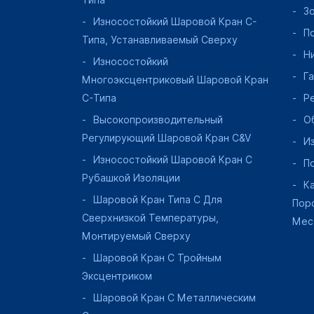
Типа
З
Износостойкий Шаровой Кран C-
П
Типа, Устанавливаемый Сверху
Н
Износостойкий
Г
Многоэксцентриковый Шаровой Кран
C-Типа
Р
Высокопроизводительный
О
Регулирующий Шаровой Кран C&V
И
Износостойкий Шаровой Кран С
П
Рубашкой Изоляции
К
Шаровой Кран Типа C Для
Пор
Сверхнизкой Температуры,
Мес
Монтируемый Сверху
Шаровой Кран С Тройным
Эксцентриком
Шаровой Кран С Металлическим