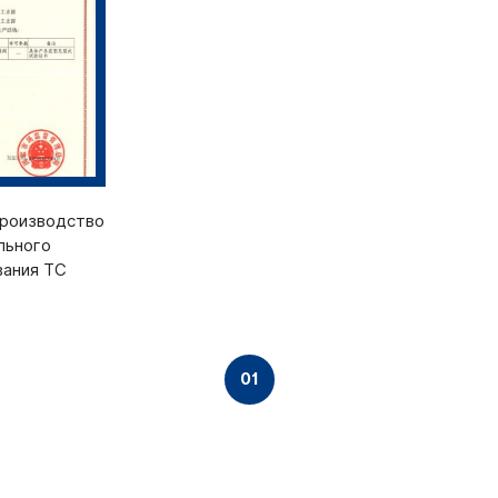
производство
льного
вания ТС
01