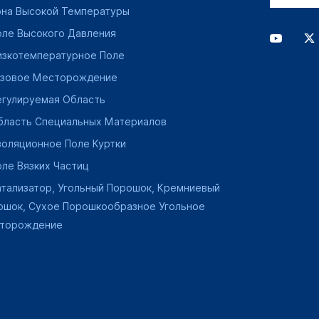
она Высокой Температуры
оле Высокого Давления
изкотемпературное Поле
азовое Месторождение
егулируемая Область
бласть Специальных Материалов
золяционное Поле Куртки
оле Вязких Частиц
атализатор, Угольный Порошок, Кремниевый
ошок, Сухое Порошкообразное Угольное
торождение