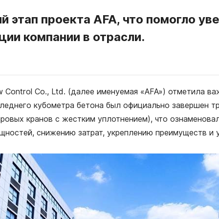
й этап проекта AFA, что помогло у
ции компании в отрасли.
Control Co., Ltd. (далее именуемая «AFA») отметила в
следнего кубометра бетона был официально завершен т
ровых кранов с жестким уплотнением), что ознаменова
щностей, снижению затрат, укреплению преимуществ и 