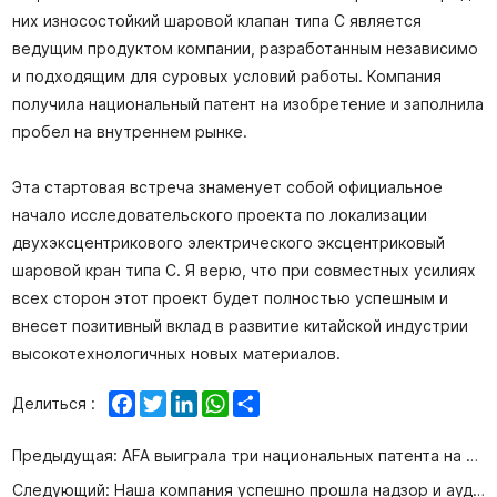
них износостойкий шаровой клапан типа C является
ведущим продуктом компании, разработанным независимо
и подходящим для суровых условий работы. Компания
получила национальный патент на изобретение и заполнила
пробел на внутреннем рынке.
Эта стартовая встреча знаменует собой официальное
начало исследовательского проекта по локализации
двухэксцентрикового электрического эксцентриковый
шаровой кран типа C. Я верю, что при совместных усилиях
всех сторон этот проект будет полностью успешным и
внесет позитивный вклад в развитие китайской индустрии
высокотехнологичных новых материалов.
Facebook
Twitter
LinkedIn
WhatsApp
Share
Делиться :
Предыдущая:
AFA выиграла три национальных патента на изобретения подряд
Следующий:
Наша компания успешно прошла надзор и аудит трех систем сертификации