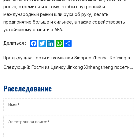
рынка, стремиться к тому, чтобы внутренний и
международный рынки шли рука об руку, делать
предприятие больше и сильнее, а также содействовать
устойчивому развитию AFA.
Facebook
Twitter
LinkedIn
WhatsApp
Share
Делиться :
Предыдущая:
Гости из компании Sinopec Zhenhai Refining and Chemical Co., Ltd. посетили Афу, чтобы осмотреть и обменяться мнениями по вопросам локализации исследований и разработок износостойких шаровых кранов типа С.
Следующий:
Гости из Цзянсу Jinkong Xinhengsheng посетили нашу компанию для осмотра и исследования
Расследование