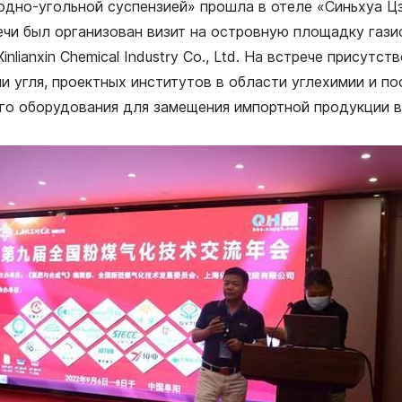
одно-угольной суспензией» прошла в отеле «Синьхуа Цз
тречи был организован визит на островную площадку газ
inlianxin Chemical Industry Co., Ltd. На встрече прису
и угля, проектных институтов в области углехимии и 
ого оборудования для замещения импортной продукции в