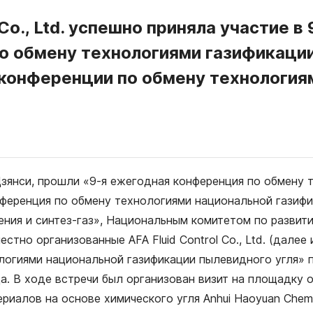
 Co., Ltd. успешно приняла участие 
 обмену технологиями газификации 
конференции по обмену технологиям
 Цзянси, прошли «9-я ежегодная конференция по обмену
нференция по обмену технологиями национальной газифи
ия и синтез-газ», Национальным комитетом по развитию
овместно организованные AFA Fluid Control Co., Ltd. (дале
огиями национальной газификации пылевидного угля» п
ода. В ходе встречи был организован визит на площадку
риалов на основе химического угля Anhui Haoyuan Chemi