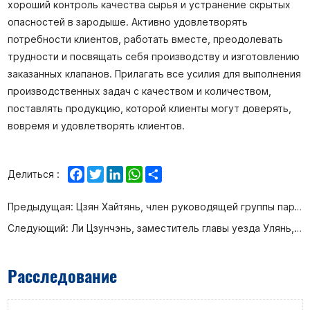
хороший контроль качества сырья и устранение скрытых
опасностей в зародыше. Активно удовлетворять
потребности клиентов, работать вместе, преодолевать
трудности и посвящать себя производству и изготовлению
заказанных клапанов. Прилагать все усилия для выполнения
производственных задач с качеством и количеством,
поставлять продукцию, которой клиенты могут доверять,
вовремя и удовлетворять клиентов.
Facebook
Twitter
LinkedIn
WhatsApp
Share
Делиться :
Предыдущая:
Цзян Хайтянь, член руководящей группы партии и заместитель директора городского бюро промышленности и информационных технологий Циндао, возглавил группу, посетившую AFA для расследования и изучения.
Следующий:
Ли Цзунчэнь, заместитель главы уезда Улянь, возглавил группу, которая посетила компанию Afa Flow Control Co., Ltd. для проведения расследования и исследования.
Расследование