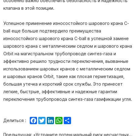
особенно важно обеспечить безопасность и надежность
клапана в этой позиции.
Успешное применение износостойкого шарового крана C-
ball еще больше подтвердило преимущества
износостойкого шарового крана C-ball в успешной замене
шарового крана с металлическим седлом и шарового крана
Orbit на магистральном трубопроводе синтез-газа и
эффективно решило трудности переключения, вызванные
использованием шаровых кранов с металлическим седлом
и шаровых кранов Orbit, такие как плохая герметизация,
большая утечка и короткий срок службы. Это принесет
легкие, быстрые, эффективные и надежные гарантии
переключения трубопровода синтез-газа газификации угля.
Facebook
Twitter
LinkedIn
WhatsApp
Share
Делиться :
Предыдущая:
«Устраните потенциальный риск несчастных случаев и создайте надежную линию безопасности» ---- Afa Flow Control Co., Ltd. активно проводит мероприятия «Месяца безопасного производства»