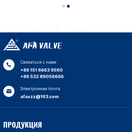
износостойкий шаровой
кран с седлом из
кран с металлическим
меаталового сплава, 300
седлом
фунтов
Связаться с нами
+86 151 6663 9560
+86 532 89056666
Электронная почта
afaxzz@163.com
ПРОДУКЦИЯ