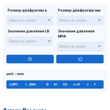
Размер диафрагмы в
Размер диафрагмы мм
Select an option
Select an option
Значение давления LB
Значение давления
MPA
Select an option
Select an option
unit：mm
L(RF)
L（BW）
D
D1
D2
n-d1
c
f