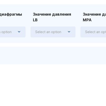
 диафрагмы
Значение давления
Значение д
LB
MPA
n option
Select an option
Select an op