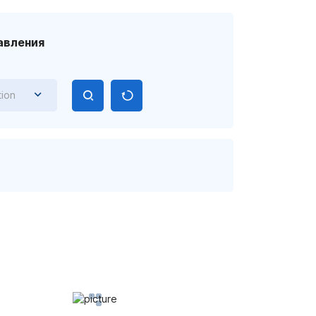
авления
tion