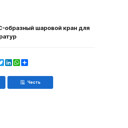
 C-образный шаровой кран для
ратур
acebook
Twitter
LinkedIn
WhatsApp
Share
Честь