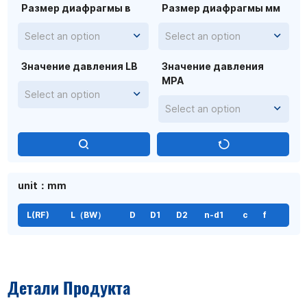
Размер диафрагмы в
Размер диафрагмы мм
Select an option
Select an option
Значение давления LB
Значение давления
MPA
Select an option
Select an option
unit：mm
L(RF)
L（BW）
D
D1
D2
n-d1
c
f
Детали Продукта