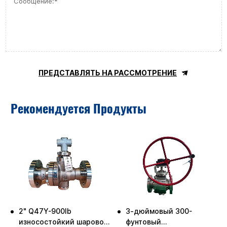
ПРЕДСТАВЛЯТЬ НА РАССМОТРЕНИЕ
Рекомендуется Продукты
2" Q47Y-900lb
3-дюймовый 300-
й
износостойкий шаровой
фунтовый