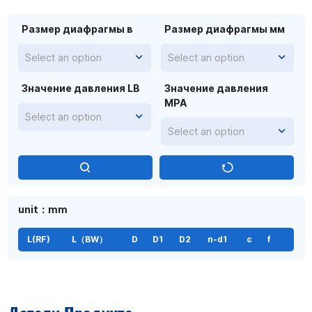
Размер диафрагмы в
Размер диафрагмы мм
Select an option
Select an option
Значение давления LB
Значение давления
MPA
Select an option
Select an option
unit：mm
L(RF)
L（BW）
D
D1
D2
n-d1
c
f