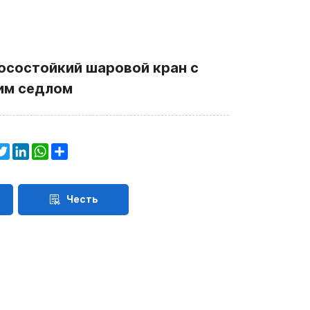
носостойкий шаровой кран с
им седлом
acebook
Twitter
LinkedIn
WhatsApp
Share
Честь