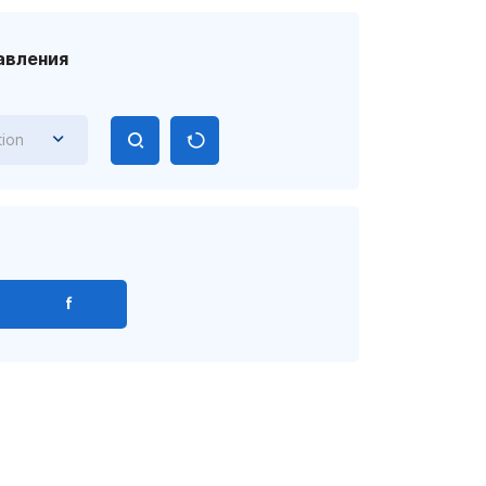
авления
tion
f