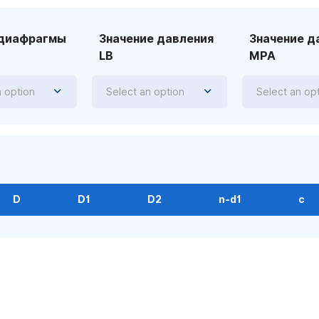
 диафрагмы
Значение давления
Значение д
LB
MPA
n option
Select an option
Select an op
D
D1
D2
n-d1
c