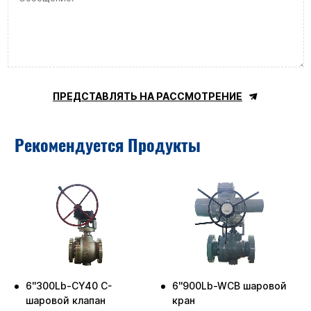
ПРЕДСТАВЛЯТЬ НА РАССМОТРЕНИЕ
Рекомендуется Продукты
й
6''300Lb-CY40 C-
6''900Lb-WCB шаровой
шаровой клапан
кран