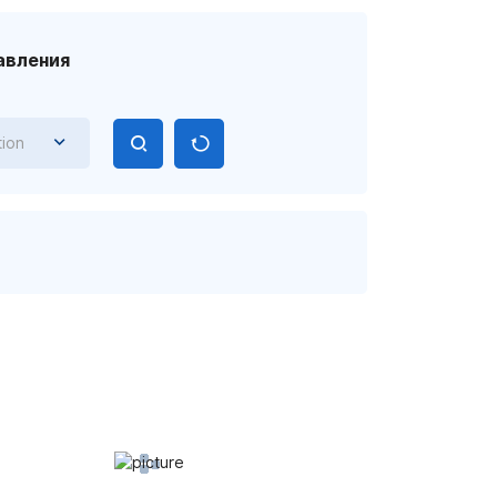
авления
tion