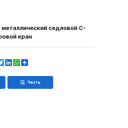
3 металлический седловой C-
ровой кран
acebook
Twitter
LinkedIn
WhatsApp
Share
Честь