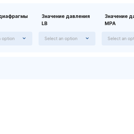
 диафрагмы
Значение давления
Значение д
LB
MPA
n option
Select an option
Select an op